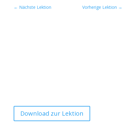
←
Nächste Lektion
Vorherige Lektion
→
Inhalte und Ablauf
Erfahre, wie sich das Kohärenzgefühl
zusammensetzt und was das mit deiner
Gesundheit und unserem Mentoring zu tun
hat.
Download zur Lektion